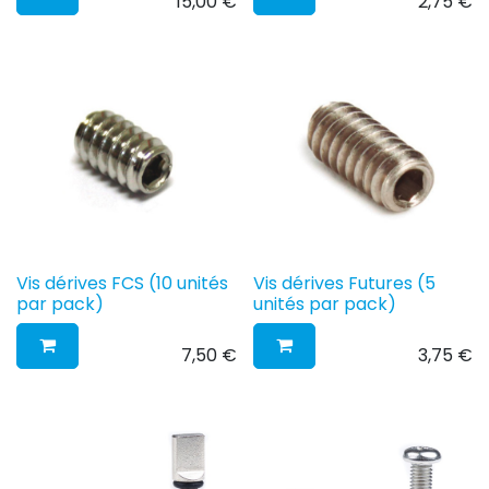
15,00
€
2,75
€
Vis dérives FCS (10 unités
Vis dérives Futures (5
par pack)
unités par pack)
7,50
€
3,75
€