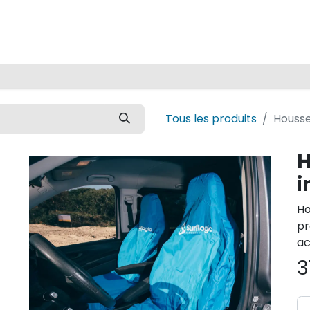
Accueil
Tous les produits
Housse
H
i
Ho
pr
ac
3