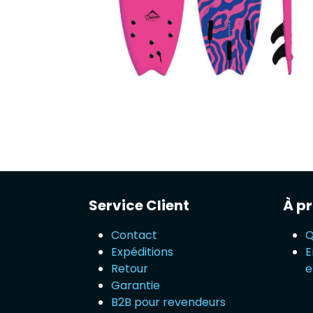
Service Client
À pr
Contact
Q
Expéditions
E
Retour
e
Garantie
B2B pour revendeurs