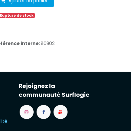
Ajouter au panier
 Rupture de stock
férence interne:
80902
Rejoignez la
communauté Surflogic
lité