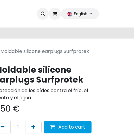
English
Moldable silicone earplugs Surfprotek
oldable silicone
arplugs Surfprotek
otección de los oídos contra el frío, el
ento y el agua
.50
€
Add to cart