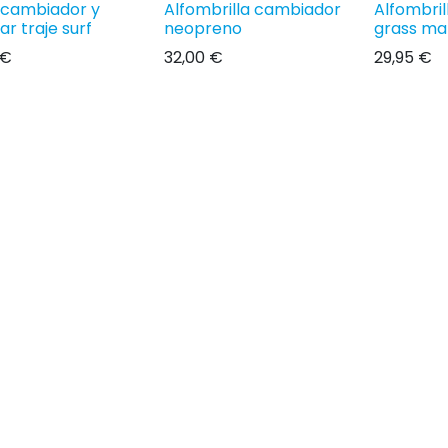
 cambiador y
Alfombrilla cambiador
Alfombri
r traje surf
neopreno
grass ma
€
32,00
€
29,95
€