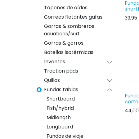
Funda
Tapones de oídos
short
Correas flotantes gafas
39,95
Gorras & sombreros
acuáticos/surf
Gorras & gorros
Botellas isotérmicas
Inventos
Traction pads
Quillas
Fundas tablas
Funda
Shortboard
corta
Fish/hybrid
44,00
Midlength
Longboard
Fundas de viaje