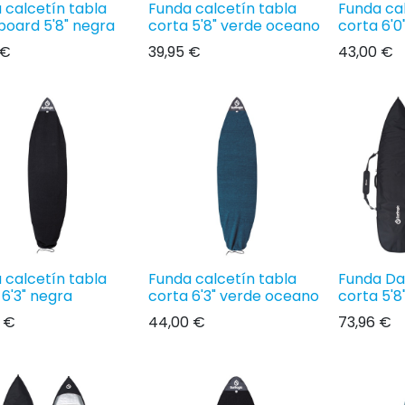
 calcetín tabla
Funda calcetín tabla
Funda cal
board 5'8" negra
corta 5'8" verde oceano
corta 6'0
€
39,95
€
43,00
€
 calcetín tabla
Funda calcetín tabla
Funda Day
 6'3" negra
corta 6'3" verde oceano
corta 5'8
€
44,00
€
73,96
€