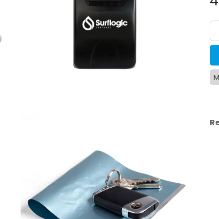
4
M
Re