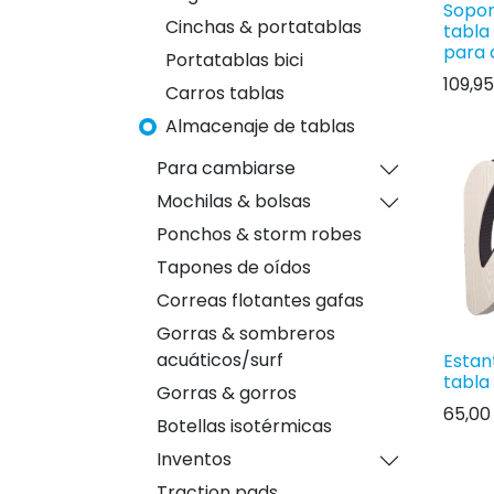
Sopor
Cinchas & portatablas
tabla
para q
Portatablas bici
109,95
Carros tablas
Almacenaje de tablas
Para cambiarse
Mochilas & bolsas
Ponchos & storm robes
Tapones de oídos
Correas flotantes gafas
Gorras & sombreros
acuáticos/surf
Estan
tabla 
Gorras & gorros
65,00
Botellas isotérmicas
Inventos
Traction pads