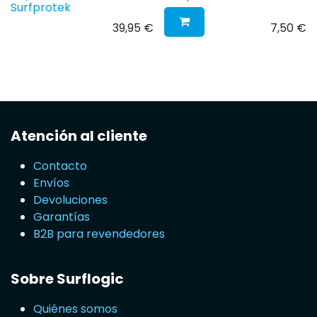
Surfprotek
39,95
€
7,50
€
Atención al cliente
Contacto
Envíos
Devoluciones
Garantías
B2B para revendedores
Sobre Surflogic
Quiénes somos