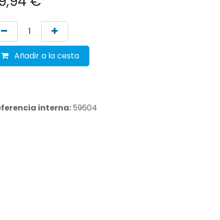
9,94
€
Añadir a la cesta
ferencia interna:
59604