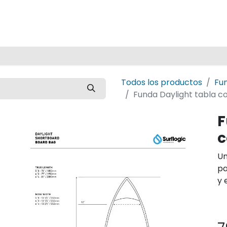
Inicio
Todos los productos
Fu
Funda Daylight tabla co
F
c
Un
pa
y 