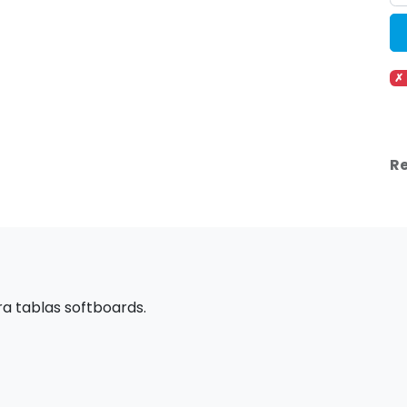
✗ 
Re
ra tablas softboards.