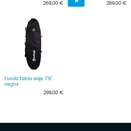
269,00
€
289,00
€
Funda tabla viaje 7'6"
negra
299,00
€